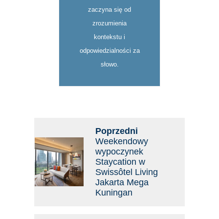
zaczyna się od
zrozumienia
kontekstu i
odpowiedzialności za
słowo.
Poprzedni
Weekendowy
wypoczynek
Staycation w
Swissôtel Living
Jakarta Mega
Kuningan