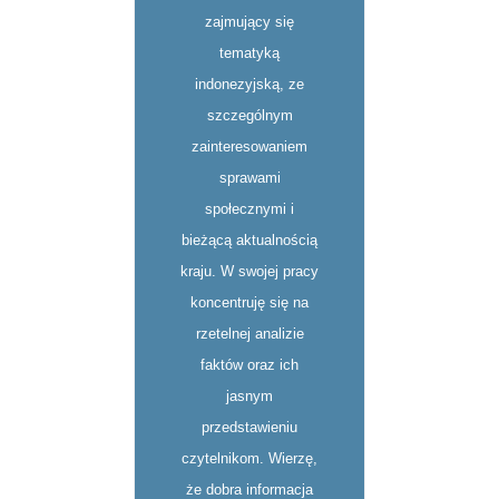
zajmujący się
tematyką
indonezyjską, ze
szczególnym
zainteresowaniem
sprawami
społecznymi i
bieżącą aktualnością
kraju. W swojej pracy
koncentruję się na
rzetelnej analizie
faktów oraz ich
jasnym
przedstawieniu
czytelnikom. Wierzę,
że dobra informacja