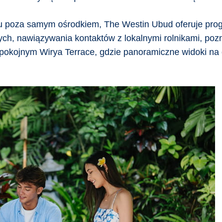
u poza samym ośrodkiem, The Westin Ubud oferuje prog
ch, nawiązywania kontaktów z lokalnymi rolnikami, pozn
pokojnym Wirya Terrace, gdzie panoramiczne widoki na d