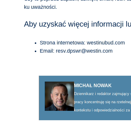
ku uważności.
Aby uzyskać więcej informacji l
Strona internetowa: westinubud.com
Email: resv.dpswr@westin.com
MICHAŁ NOWAK
Dziennikarz i redaktor zajmujący
pracy koncentruję się na rzeteln
kontekstu i odpowiedzialności za