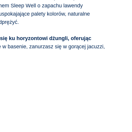
almem Sleep Well o zapachu lawendy
spokajające palety kolorów, naturalne
dprężyć.
się ku horyzontowi dżungli, oferując
 w basenie, zanurzasz się w gorącej jacuzzi,