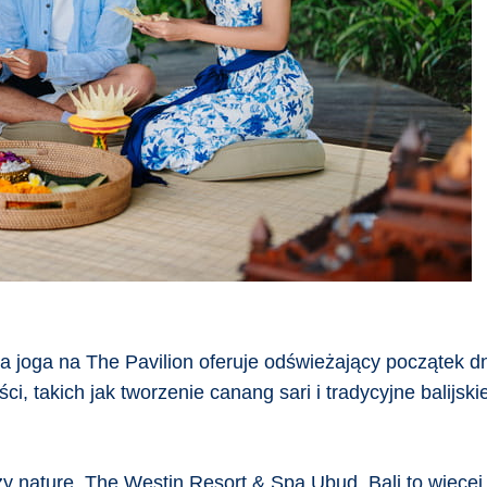
 joga na The Pavilion oferuje odświeżający początek dn
i, takich jak tworzenie canang sari i tradycyjne balijski
y naturę, The Westin Resort & Spa Ubud, Bali to więcej