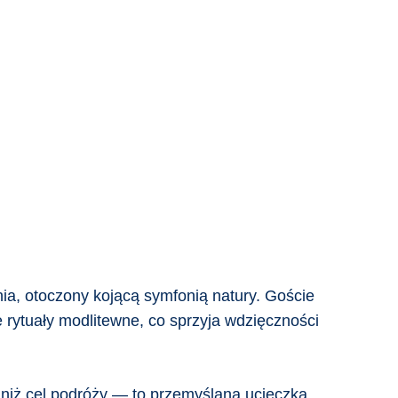
ia, otoczony kojącą symfonią natury. Goście
e rytuały modlitewne, co sprzyja wdzięczności
 niż cel podróży — to przemyślana ucieczka