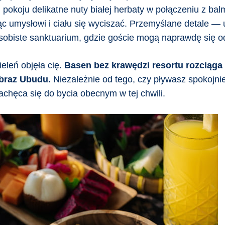
pokoju delikatne nuty białej herbaty w połączeniu z b
 umysłowi i ciału się wyciszać. Przemyślane detale — u
 osobiste sanktuarium, gdzie goście mogą naprawdę się o
eleń objęła cię.
Basen bez krawędzi resortu rozciąga 
braz Ubudu.
Niezależnie od tego, czy pływasz spokojnie
zachęca się do bycia obecnym w tej chwili.