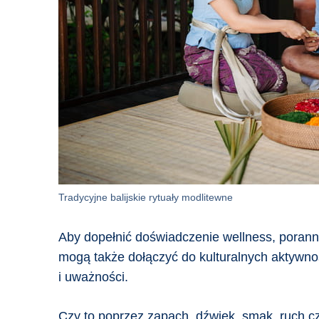
Tradycyjne balijskie rytuały modlitewne
Aby dopełnić doświadczenie wellness, poranna
mogą także dołączyć do kulturalnych aktywnośc
i uważności.
Czy to poprzez zapach, dźwięk, smak, ruch cz