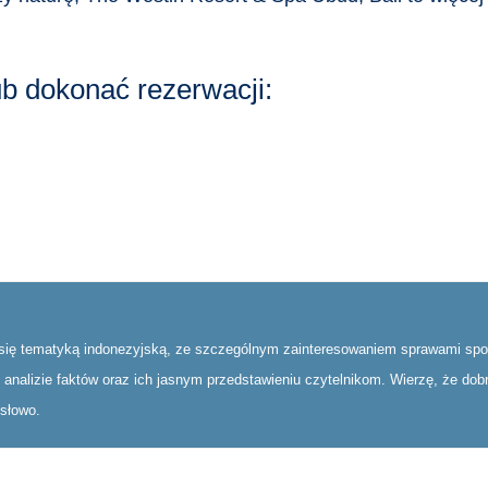
ub dokonać rezerwacji:
 się tematyką indonezyjską, ze szczególnym zainteresowaniem sprawami społ
ej analizie faktów oraz ich jasnym przedstawieniu czytelnikom. Wierzę, że do
 słowo.