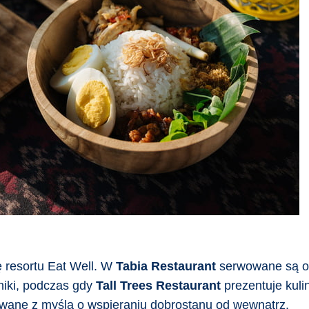
ę resortu Eat Well. W
Tabia Restaurant
serwowane są od
niki, podczas gdy
Tall Trees Restaurant
prezentuje kuli
wane z myślą o wspieraniu dobrostanu od wewnątrz.