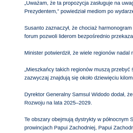
„Uważam, że ta propozycja zasługuje na uwagę
Prezydentem,” powiedział mediom po wydarz
Susanto zaznaczył, że chociaż harmonogram po
forum pozwoli liderom bezpośrednio przekaza
Minister potwierdził, że wiele regionów nadal n
„Mieszkańcy takich regionów muszą przebyć ś
zazwyczaj znajdują się około dziewięciu kilome
Dyrektor Generalny Samsul Widodo dodał, ż
Rozwoju na lata 2025–2029.
Te obszary obejmują dystrykty w północnym S
prowincjach Papui Zachodniej, Papui Zachodni