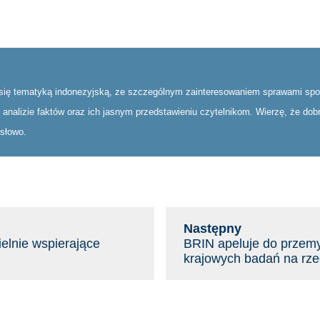
 się tematyką indonezyjską, ze szczególnym zainteresowaniem sprawami społ
ej analizie faktów oraz ich jasnym przedstawieniu czytelnikom. Wierzę, że do
 słowo.
Następny
elnie wspierające
BRIN apeluje do przemy
krajowych badań na rze