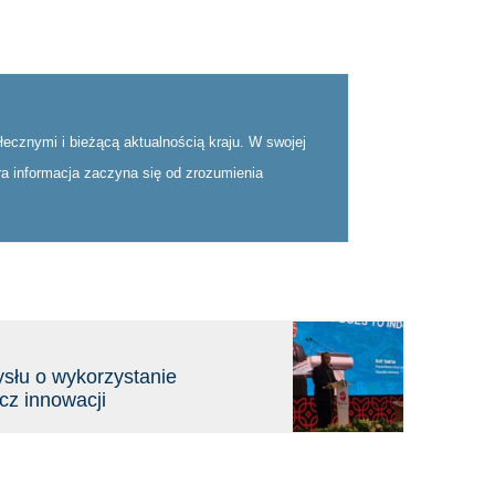
ecznymi i bieżącą aktualnością kraju. W swojej
bra informacja zaczyna się od zrozumienia
słu o wykorzystanie
cz innowacji