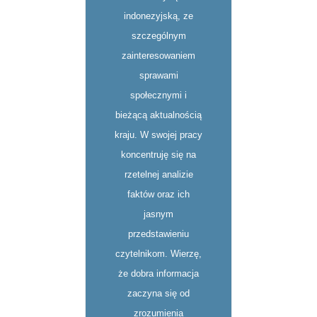
indonezyjską, ze
szczególnym
zainteresowaniem
sprawami
społecznymi i
bieżącą aktualnością
kraju. W swojej pracy
koncentruję się na
rzetelnej analizie
faktów oraz ich
jasnym
przedstawieniu
czytelnikom. Wierzę,
że dobra informacja
zaczyna się od
zrozumienia