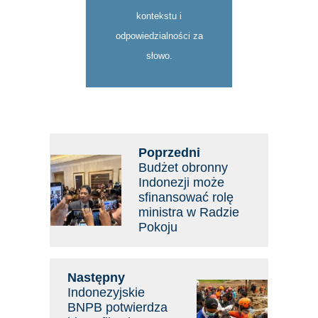
kontekstu i
odpowiedzialności za
słowo.
Poprzedni
Budżet obronny
Indonezji może
sfinansować rolę
ministra w Radzie
Pokoju
Następny
Indonezyjskie
BNPB potwierdza