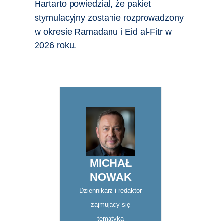
Hartarto powiedział, że pakiet
stymulacyjny zostanie rozprowadzony
w okresie Ramadanu i Eid al-Fitr w
2026 roku.
MICHAŁ
NOWAK
Dziennikarz i redaktor
zajmujący się
tematyką